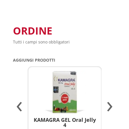
ORDINE
Tutti i campi sono obbligatori
AGGIUNGI PRODOTTI
‹
›
a per
KAMAGRA GEL Oral Jelly
KAMAGR
4