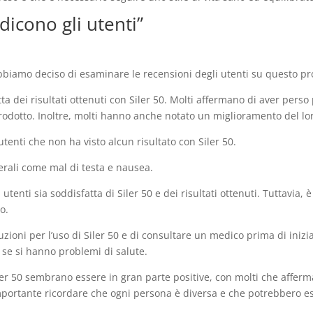
dicono gli utenti”
bbiamo deciso di esaminare le recensioni degli utenti su questo pr
a dei risultati ottenuti con Siler 50. Molti affermano di aver pers
prodotto. Inoltre, molti hanno anche notato un miglioramento del lo
tenti che non ha visto alcun risultato con Siler 50.
erali come mal di testa e nausea.
utenti sia soddisfatta di Siler 50 e dei risultati ottenuti. Tuttavia
o.
uzioni per l’uso di Siler 50 e di consultare un medico prima di iniz
 se si hanno problemi di salute.
ler 50 sembrano essere in gran parte positive, con molti che afferman
portante ricordare che ogni persona è diversa e che potrebbero esserc