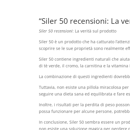
“Siler 50 recensioni: La ve
Siler 50 recensioni
: La verità sul prodotto
Siler 50 è un prodotto che ha catturato l’atte
scoprire se le sue proprietà sono realmente eff
Siler 50 contiene ingredienti naturali che aiut
di tè verde, il cromo, la carnitina e la vitamina
La combinazione di questi ingredienti dovrebbe
Tuttavia, non esiste una pillola miracolosa per
seguire una dieta sana ed equilibrata e fare e
Inoltre, i risultati per la perdita di peso pos
possa funzionare per alcune persone, potrebbe
In conclusione, Siler 50 sembra essere un prodo
non esiste una soluzione magica per perdere pes