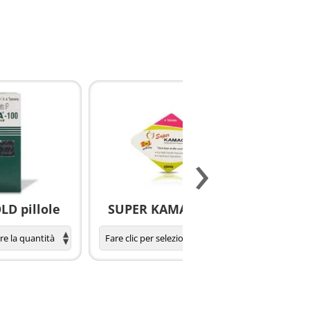
›
D pillole
SUPER KAMAGRA pillole