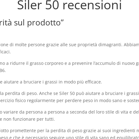
Siler 50 recensioni
rità sul prodotto”
nzione di molte persone grazie alle sue proprietà dimagranti. Abbi
icaci.
ano a ridurre il grasso corporeo e a prevenire l’accumulo di nuovo g
 B6.
 aiutare a bruciare i grassi in modo più efficace.
 la perdita di peso. Anche se Siler 50 può aiutare a bruciare i gras
sercizio fisico regolarmente per perdere peso in modo sano e sosten
sono variare da persona a persona a seconda del loro stile di vita e 
 non funzionare per tutti.
tto promettente per la perdita di peso grazie ai suoi ingredienti n
o e che è necessario seguire uno stile di vita sano ed equilibrato 