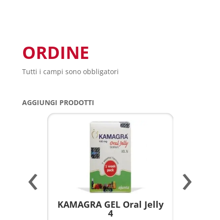
ORDINE
Tutti i campi sono obbligatori
AGGIUNGI PRODOTTI
‹
›
a per
KAMAGRA GEL Oral Jelly
KAMAGR
4