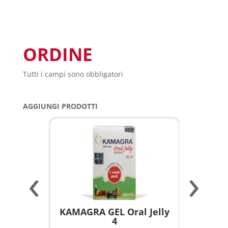
ORDINE
Tutti i campi sono obbligatori
AGGIUNGI PRODOTTI
‹
›
a per
KAMAGRA GEL Oral Jelly
KAMAGR
4