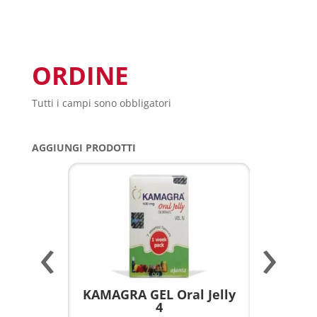
ORDINE
Tutti i campi sono obbligatori
AGGIUNGI PRODOTTI
‹
›
a per
KAMAGRA GEL Oral Jelly
KAMAGR
4