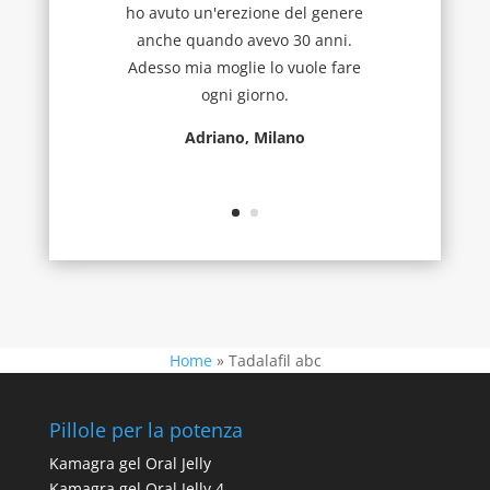
ho avuto un'erezione del genere
anche quando avevo 30 anni.
Adesso mia moglie lo vuole fare
ogni giorno.
Adriano, Milano
Home
»
Tadalafil abc
Pillole per la potenza
Kamagra gel Oral Jelly
Kamagra gel Oral Jelly 4