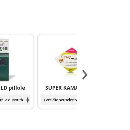
›
D pillole
SUPER KAMAGRA pillole