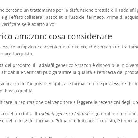
he cercano un trattamento per la disfunzione erettile è il Tadalafil
 gli effetti collaterali associati all’uso del farmaco. Prima di acqui
verificare se è adatto a voi.
erico amazon: cosa considerare
 essere un’opzione conveniente per coloro che cercano un trattament
tuare l’acquisto.
ità del prodotto. Il Tadalafil generico Amazon è disponibile in diver
ffidabili e verificati può garantire la qualità e l’efficacia del prodo
sicurezza dell’acquisto. Acquistare farmaci online può essere risch
di bassa qualità.
ificare la reputazione del venditore e leggere le recensioni degli ut
zzo del prodotto. Il
Tadalafil generico Amazon
è generalmente meno co
e della dose del farmaco. Prima di effettuare l’acquisto, è importan