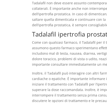
Tadalafil non deve essere assunto contemporane
collaterali. È importante anche non interrompe
dell’ipertrofia prostatica. In caso di dimentica
saltare quella dimenticata e continuare con la 
dell’ipertrofia prostatica, è sempre consigliabi
Tadalafil ipertrofia prosta
Come con qualsiasi farmaco, il Tadalafil per il t
assumono questo farmaco sperimentano effetti col
includono mal di testa, nausea, diarrea, vertigi
dolore toracico, problemi di vista o udito, reaz
importante consultare immediatamente un me
Inoltre, il Tadalafil può interagire con altri 
cardiache o epatiche. È importante informare i
iniziare il trattamento con Tadalafil per l’ipertr
superare la dose raccomandata. Inoltre, è imp
interrompere il trattamento senza prima consulta
discutere le opzioni di trattamento e le preca