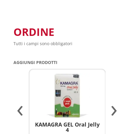
ORDINE
Tutti i campi sono obbligatori
AGGIUNGI PRODOTTI
‹
›
a per
KAMAGRA GEL Oral Jelly
KAMAGR
4