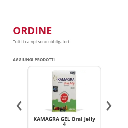
ORDINE
Tutti i campi sono obbligatori
AGGIUNGI PRODOTTI
‹
›
a per
KAMAGRA GEL Oral Jelly
KAMAGR
4