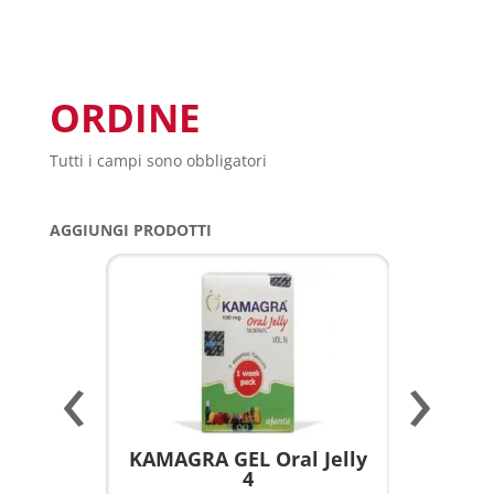
ORDINE
Tutti i campi sono obbligatori
AGGIUNGI PRODOTTI
‹
›
a per
KAMAGRA GEL Oral Jelly
KAMAGR
4