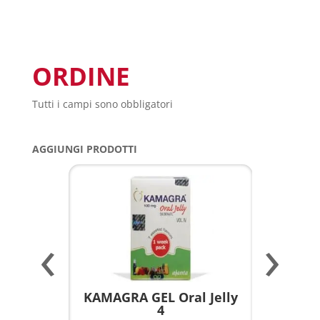
ORDINE
Tutti i campi sono obbligatori
AGGIUNGI PRODOTTI
‹
›
a per
KAMAGRA GEL Oral Jelly
KAMAGR
4