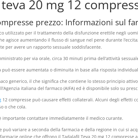
l teva 20 mg 12 compres
compresse prezzo: Informazioni sul f
 utilizzato per il trattamento della disfunzione erettile negli uomi
) che agisce aumentando il flusso di sangue nel pene durante l’eccit
te per avere un rapporto sessuale soddisfacente.
inistrato per via orale, circa 30 minuti prima dell’attività sessual
può essere aumentata o diminuita in base alla risposta individuale 
aco generico, il che significa che contiene lo stesso principio att
l’Agenzia italiana del farmaco (AIFA) ed è disponibile solo su pres
g
12 compresse può causare effetti collaterali. Alcuni degli effetti c
so o che cola.
nti, è importante contattare immediatamente il medico curante.
 può variare a seconda della farmacia e della regione in cui si acq
 farmacie online che offrono il Tadalafil Teva 20 mg 12 compresse a 