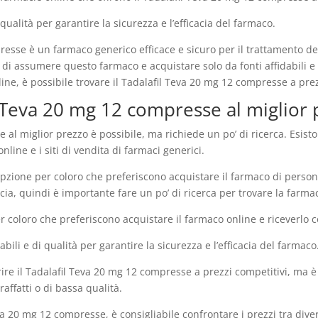
qualità per garantire la sicurezza e l’efficacia del farmaco.
resse è un farmaco generico efficace e sicuro per il trattamento del
i assumere questo farmaco e acquistare solo da fonti affidabili e d
online, è possibile trovare il Tadalafil Teva 20 mg 12 compresse a pr
 Teva 20 mg 12 compresse al miglior 
 al miglior prezzo è possibile, ma richiede un po’ di ricerca. Esis
nline e i siti di vendita di farmaci generici.
zione per coloro che preferiscono acquistare il farmaco di persona.
, quindi è importante fare un po’ di ricerca per trovare la farmaci
 coloro che preferiscono acquistare il farmaco online e riceverlo
bili e di qualità per garantire la sicurezza e l’efficacia del farmaco
frire il Tadalafil Teva 20 mg 12 compresse a prezzi competitivi, ma 
affatti o di bassa qualità.
va 20 mg 12 compresse, è consigliabile confrontare i prezzi tra divers