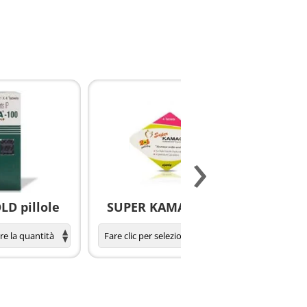
›
D pillole
SUPER KAMAGRA pillole