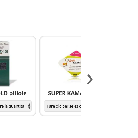
›
D pillole
SUPER KAMAGRA pillole