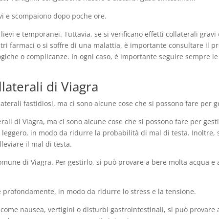
ievi e scompaiono dopo poche ore.
o lievi e temporanei. Tuttavia, se si verificano effetti collaterali grav
tri farmaci o si soffre di una malattia, è importante consultare il
ogiche o complicanze. In ogni caso, è importante seguire sempre le
laterali di Viagra
terali fastidiosi, ma ci sono alcune cose che si possono fare per ge
laterali di Viagra, ma ci sono alcune cose che si possono fare per ges
leggero, in modo da ridurre la probabilità di mal di testa. Inoltre
leviare il mal di testa.
e comune di Viagra. Per gestirlo, si può provare a bere molta acqua e 
are profondamente, in modo da ridurre lo stress e la tensione.
gra, come nausea, vertigini o disturbi gastrointestinali, si può prova