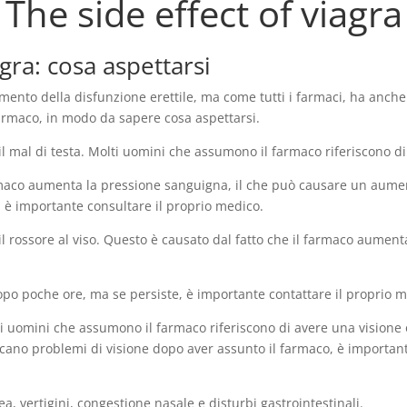
The side effect of viagra
iagra: cosa aspettarsi
amento della disfunzione erettile, ma come tutti i farmaci, ha anche 
 farmaco, in modo da sapere cosa aspettarsi.
è il mal di testa. Molti uomini che assumono il farmaco riferiscono di
maco aumenta la pressione sanguigna, il che può causare un aument
, è importante consultare il proprio medico.
il rossore al viso. Questo è causato dal fatto che il farmaco aumenta
dopo poche ore, ma se persiste, è importante contattare il proprio 
i uomini che assumono il farmaco riferiscono di avere una visione o
rificano problemi di visione dopo aver assunto il farmaco, è import
sea, vertigini, congestione nasale e disturbi gastrointestinali.