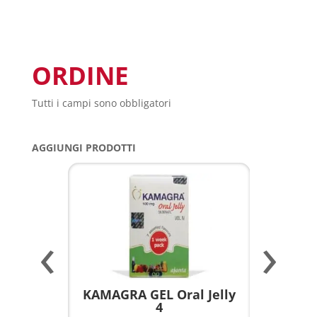
ORDINE
Tutti i campi sono obbligatori
AGGIUNGI PRODOTTI
‹
›
a per
KAMAGRA GEL Oral Jelly
KAMAGR
4