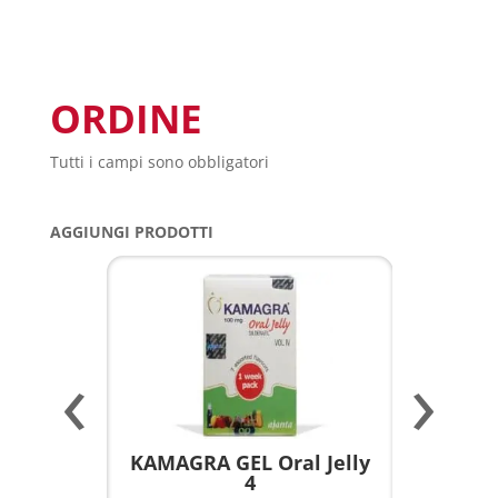
ORDINE
Tutti i campi sono obbligatori
AGGIUNGI PRODOTTI
‹
›
a per
KAMAGRA GEL Oral Jelly
KAMAGR
4