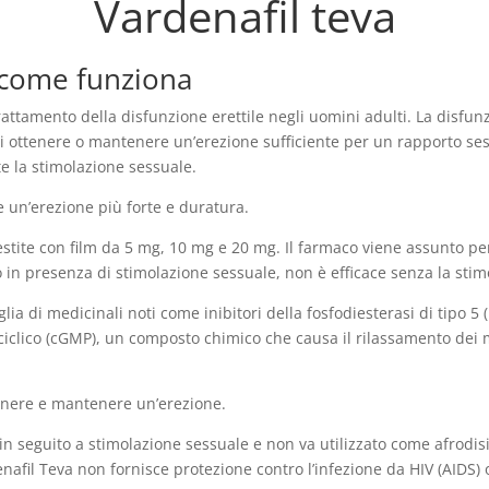
Vardenafil teva
e come funziona
trattamento della disfunzione erettile negli uomini adulti. La disfu
i ottenere o mantenere un’erezione sufficiente per un rapporto se
e la stimolazione sessuale.
 un’erezione più forte e duratura.
stite con film da 5 mg, 10 mg e 20 mg. Il farmaco viene assunto per 
o in presenza di stimolazione sessuale, non è efficace senza la stim
glia di medicinali noti come inibitori della fosfodiesterasi di tipo
ciclico (cGMP), un composto chimico che causa il rilassamento dei
tenere e mantenere un’erezione.
 in seguito a stimolazione sessuale e non va utilizzato come afrodis
denafil Teva non fornisce protezione contro l’infezione da HIV (AIDS)