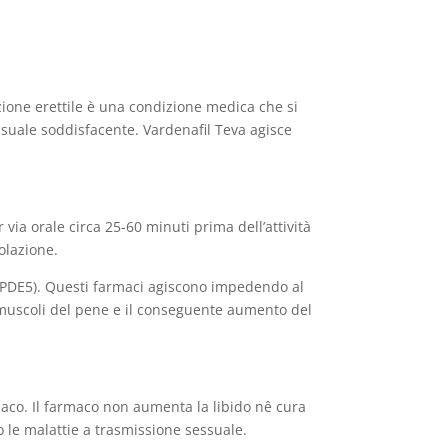
nzione erettile è una condizione medica che si
ssuale soddisfacente. Vardenafil Teva agisce
via orale circa 25-60 minuti prima dell’attività
olazione.
 5 (PDE5). Questi farmaci agiscono impedendo al
 muscoli del pene e il conseguente aumento del
iaco. Il farmaco non aumenta la libido nê cura
 o le malattie a trasmissione sessuale.