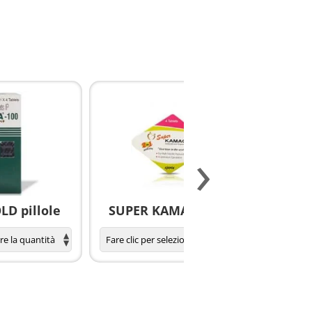
›
D pillole
SUPER KAMAGRA pillole