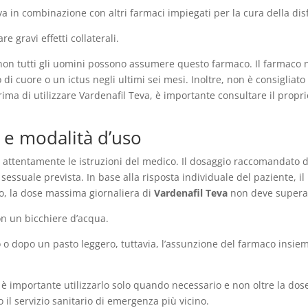
 Teva in combinazione con altri farmaci impiegati per la cura della di
 gravi effetti collaterali.
 non tutti gli uomini possono assumere questo farmaco. Il farmaco 
i cuore o un ictus negli ultimi sei mesi. Inoltre, non è consigliato
Prima di utilizzare Vardenafil Teva, è importante consultare il prop
 e modalità d’uso
ttentamente le istruzioni del medico. Il dosaggio raccomandato di
 sessuale prevista. In base alla risposta individuale del paziente, 
o, la dose massima giornaliera di
Vardenafil Teva
non deve superar
on un bicchiere d’acqua.
o dopo un pasto leggero, tuttavia, l’assunzione del farmaco insiem
è importante utilizzarlo solo quando necessario e non oltre la dose
il servizio sanitario di emergenza più vicino.