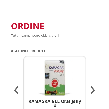
ORDINE
Tutti i campi sono obbligatori
AGGIUNGI PRODOTTI
‹
›
a per
KAMAGRA GEL Oral Jelly
KAMAGR
4