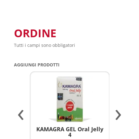
ORDINE
Tutti i campi sono obbligatori
AGGIUNGI PRODOTTI
‹
›
a per
KAMAGRA GEL Oral Jelly
KAMAGR
4