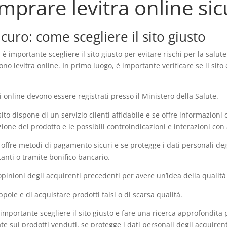
mprare levitra online sic
curo: come scegliere il sito giusto
è importante scegliere il sito giusto per evitare rischi per la salut
o levitra online. In primo luogo, è importante verificare se il sito è
i online devono essere registrati presso il Ministero della Salute.
ito dispone di un servizio clienti affidabile e se offre informazioni 
ione del prodotto e le possibili controindicazioni e interazioni con 
to offre metodi di pagamento sicuri e se protegge i dati personali deg
tanti o tramite bonifico bancario.
opinioni degli acquirenti precedenti per avere un’idea della qualità d
pole e di acquistare prodotti falsi o di scarsa qualità.
 importante scegliere il sito giusto e fare una ricerca approfondita p
iate sui prodotti venduti, se protegge i dati personali degli acquirent