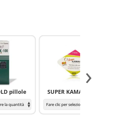
›
D pillole
SUPER KAMAGRA pillole