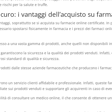
 rischi per la salute e truffe.
curo: i vantaggi dell’acquisto su farma
aggi, soprattutto se si acquista su farmacie online certificate. In 
ssario spostarsi fisicamente in farmacia e i prezzi dei farmaci onl
cesso a una vasta gamma di prodotti, anche quelli non disponibili i
 garantiscono la sicurezza e la qualità dei prodotti venduti. Infatti
rosi standard di qualità e sicurezza.
prodotti dalle stesse aziende farmaceutiche che producono i farmac
ffrono un servizio clienti affidabile e professionale. Infatti, quest
liate sui prodotti venduti e supportare gli acquirenti in caso di ev
bilità di consultare un medico online, il che consente di ottenere u