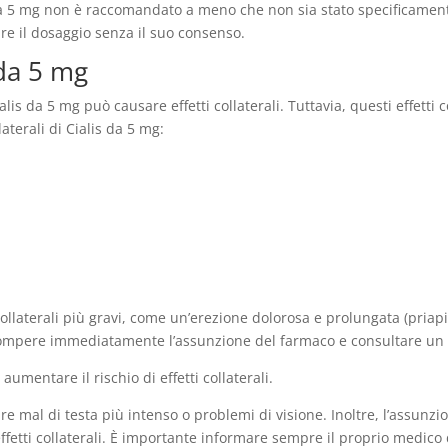
da 5 mg non è raccomandato a meno che non sia stato specificament
re il dosaggio senza il suo consenso.
s da 5 mg
is da 5 mg può causare effetti collaterali. Tuttavia, questi effetti 
laterali di Cialis da 5 mg:
collaterali più gravi, come un’erezione dolorosa e prolungata (pria
terrompere immediatamente l’assunzione del farmaco e consultare un
mentare il rischio di effetti collaterali.
mal di testa più intenso o problemi di visione. Inoltre, l’assunzion
ffetti collaterali. È importante informare sempre il proprio medico 