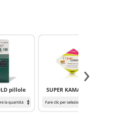
›
D pillole
SUPER KAMAGRA pillole