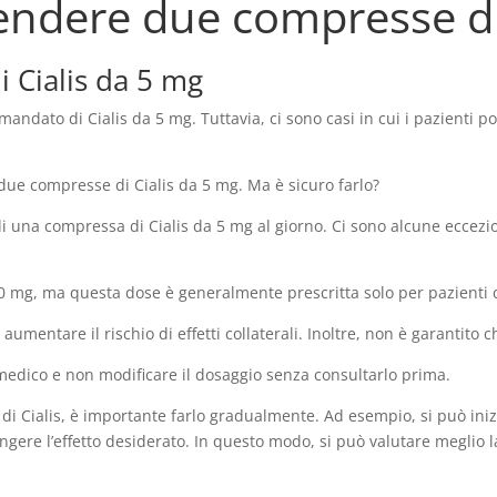
endere due compresse di 
 Cialis da 5 mg
mandato di Cialis da 5 mg. Tuttavia, ci sono casi in cui i pazienti
 due compresse di Cialis da 5 mg. Ma è sicuro farlo?
di una compressa di Cialis da 5 mg al giorno. Ci sono alcune eccez
 20 mg, ma questa dose è generalmente prescritta solo per pazienti c
entare il rischio di effetti collaterali. Inoltre, non è garantito c
medico e non modificare il dosaggio senza consultarlo prima.
o di Cialis, è importante farlo gradualmente. Ad esempio, si può i
re l’effetto desiderato. In questo modo, si può valutare meglio la 